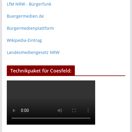
LfM NRW - Bürgerfunk
Buergermedien.de
Bürgermedienplattform
Wikipedia-Eintrag
Landesmediengesetz NRW
Technikpaket für Coesfeld: